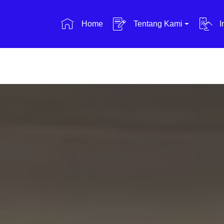
Home
Tentang Kami
I