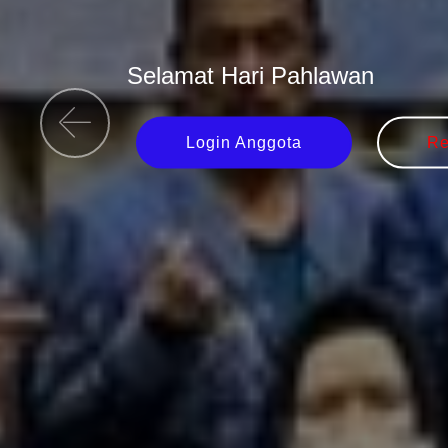
Selamat Hari Pahlawan
Login Anggota
Re
Previous