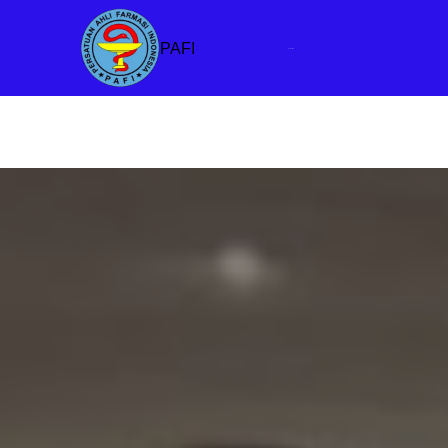
PAFI
NusaSuara.com