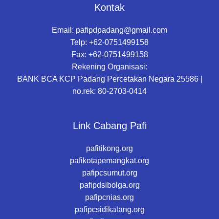
Kontak
Email:
pafipdpadang@gmail.com
Telp: +62-0751499158
Fax: +62-0751499158
Rekening Organisasi:
BANK BCA KCP Padang Percetakan Negara 25586 |
no.rek: 80-2703-0414
Link Cabang Pafi
pafitikong.org
pafikotapemangkat.org
pafipcsumut.org
pafipdsibolga.org
pafipcnias.org
pafipcsidikalang.org