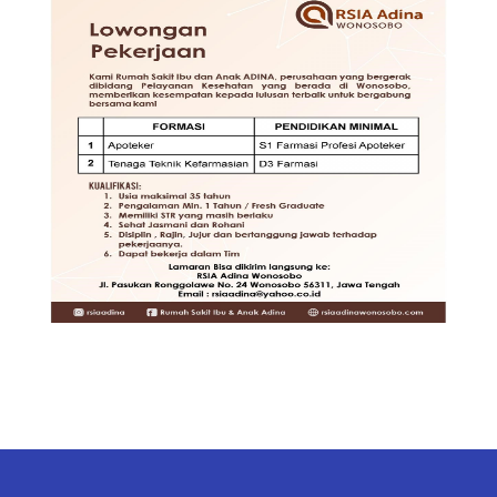
TENAGA TEKNIS
KEFARMASIAN DI RSIA ADINA
WONOSOBO
DIBUTUHKAN SEGERA TENAGA
TEKNIS KEFARMASIAN DI RUMAH
SAKIT IBU DAN ANAK ADINA
WONOSOBO
SYARAT DAN KETENTUAN LIHAT
BROSUR