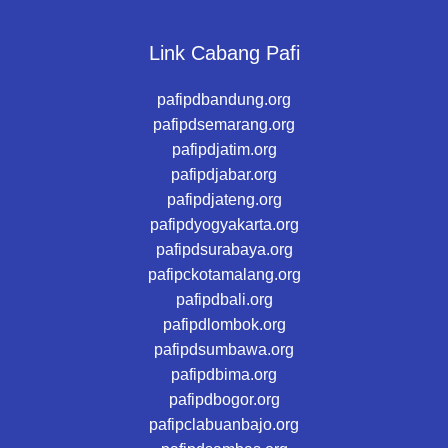
Link Cabang Pafi
pafipdbandung.org
pafipdsemarang.org
pafipdjatim.org
pafipdjabar.org
pafipdjateng.org
pafipdyogyakarta.org
pafipdsurabaya.org
pafipckotamalang.org
pafipdbali.org
pafipdlombok.org
pafipdsumbawa.org
pafipdbima.org
pafipdbogor.org
pafipclabuanbajo.org