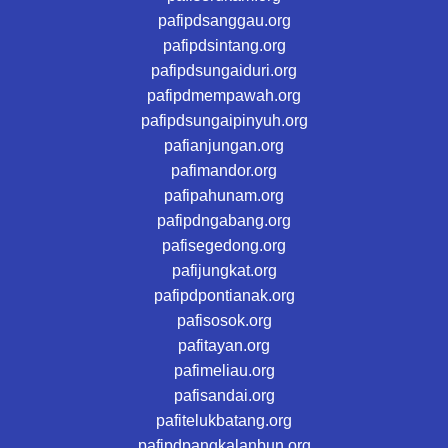
pafipdsanggau.org
pafipdsintang.org
pafipdsungaiduri.org
pafipdmempawah.org
pafipdsungaipinyuh.org
pafianjungan.org
pafimandor.org
pafipahunam.org
pafipdngabang.org
pafisegedong.org
pafijungkat.org
pafipdpontianak.org
pafisosok.org
pafitayan.org
pafimeliau.org
pafisandai.org
pafitelukbatang.org
pafipdpangkalanbun.org