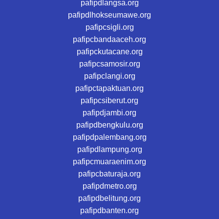
pafipdlangsa.org
pafipdlhokseumawe.org
pafipcsigli.org
pafipcbandaaceh.org
pafipckutacane.org
pafipcsamosir.org
pafipclangi.org
pafipctapaktuan.org
pafipcsiberut.org
pafipdjambi.org
pafipdbengkulu.org
pafipdpalembang.org
pafipdlampung.org
pafipcmuaraenim.org
pafipcbaturaja.org
pafipdmetro.org
pafipdbelitung.org
pafipdbanten.org