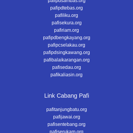
pafipdsambas.org
pafipdtebas.org
pafiliku.org
pafisekura.org
pafiriam.org
pafipdbengkayang.org
pafipcselakau.org
pafipdsingkawang.org
pafibalaikarangan.org
pafisedau.org
pafikaliasin.org
Link Cabang Pafi
pafitanjungbatu.org
pafijawai.org
pafisentebang.org
pafiserukam.org