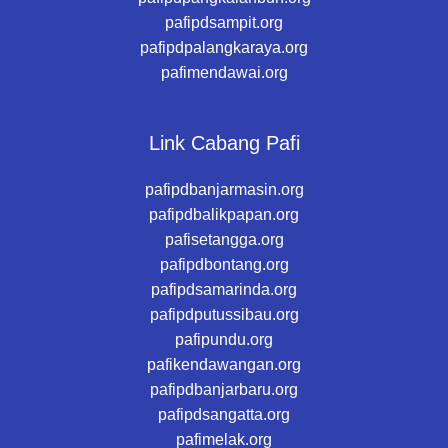
pafipdsampit.org
pafipdpalangkaraya.org
pafimendawai.org
Link Cabang Pafi
pafipdbanjarmasin.org
pafipdbalikpapan.org
pafisetangga.org
pafipdbontang.org
pafipdsamarinda.org
pafipdputussibau.org
pafipundu.org
pafikendawangan.org
pafipdbanjarbaru.org
pafipdsangatta.org
pafimelak.org