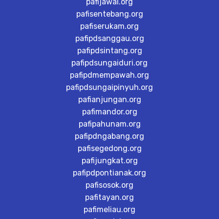
pafijawai.org
pafisentebang.org
pafiserukam.org
pafipdsanggau.org
pafipdsintang.org
pafipdsungaiduri.org
pafipdmempawah.org
pafipdsungaipinyuh.org
pafianjungan.org
pafimandor.org
pafipahunam.org
pafipdngabang.org
pafisegedong.org
pafijungkat.org
pafipdpontianak.org
pafisosok.org
pafitayan.org
pafimeliau.org