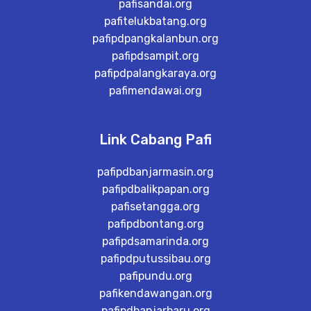
pafisandai.org
pafitelukbatang.org
pafipdpangkalanbun.org
pafipdsampit.org
pafipdpalangkaraya.org
pafimendawai.org
Link Cabang Pafi
pafipdbanjarmasin.org
pafipdbalikpapan.org
pafisetangga.org
pafipdbontang.org
pafipdsamarinda.org
pafipdputussibau.org
pafipundu.org
pafikendawangan.org
pafipdbanjarbaru.org