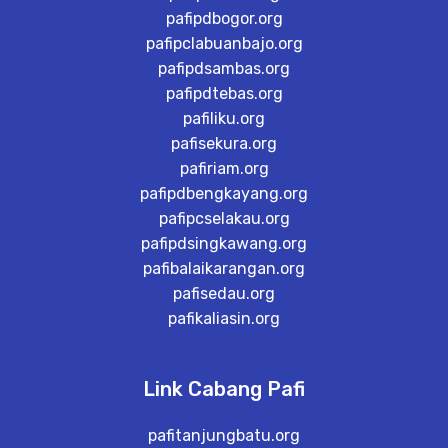
pafipdbogor.org
pafipclabuanbajo.org
pafipdsambas.org
pafipdtebas.org
pafiliku.org
pafisekura.org
pafiriam.org
pafipdbengkayang.org
pafipcselakau.org
pafipdsingkawang.org
pafibalaikarangan.org
pafisedau.org
pafikaliasin.org
Link Cabang Pafi
pafitanjungbatu.org