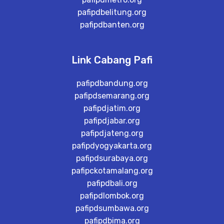
pafipdbelitung.org
pafipdbanten.org
Link Cabang Pafi
pafipdbandung.org
pafipdsemarang.org
pafipdjatim.org
pafipdjabar.org
pafipdjateng.org
pafipdyogyakarta.org
pafipdsurabaya.org
pafipckotamalang.org
pafipdbali.org
pafipdlombok.org
pafipdsumbawa.org
pafipdbima.org