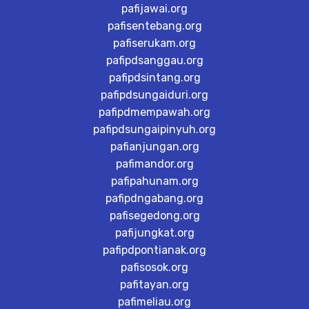
pafijawai.org
pafisentebang.org
pafiserukam.org
pafipdsanggau.org
pafipdsintang.org
pafipdsungaiduri.org
pafipdmempawah.org
pafipdsungaipinyuh.org
pafianjungan.org
pafimandor.org
pafipahunam.org
pafipdngabang.org
pafisegedong.org
pafijungkat.org
pafipdpontianak.org
pafisosok.org
pafitayan.org
pafimeliau.org