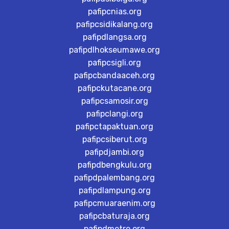
pafipcnias.org
pafipcsidikalang.org
pafipdlangsa.org
pafipdlhokseumawe.org
pafipcsigli.org
pafipcbandaaceh.org
pafipckutacane.org
pafipcsamosir.org
pafipclangi.org
pafipctapaktuan.org
pafipcsiberut.org
pafipdjambi.org
pafipdbengkulu.org
pafipdpalembang.org
pafipdlampung.org
pafipcmuaraenim.org
pafipcbaturaja.org
pafipdmetro.org